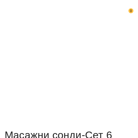
0
Дома
Логопедски помагала
Масажни сонди-Сет 6