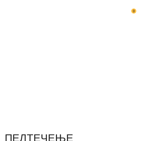
0
Дома
Логопедски услуги во пишана форма
ПЕЛТЕЧЕЊЕ