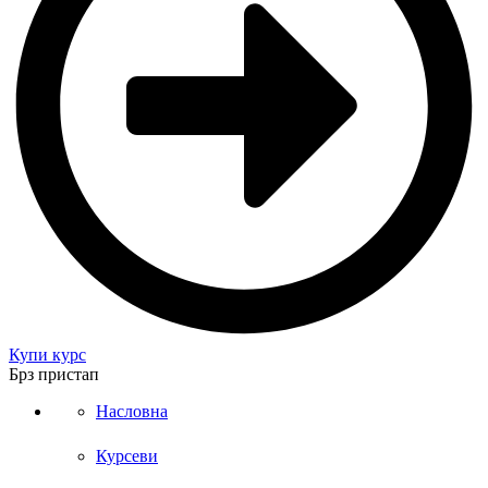
Купи курс
Брз пристап
Насловна
Курсеви